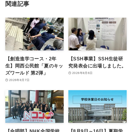
関連記事
【創造進学コース・2年
【SSH事業】SSH生徒研
生】岡西公民館「夏のキッ
究発表会に出場しました。
ズワールド 第2弾」
2026年8月6日
2026年8月7日
【合唱部】NHK全国学校
【8月9日～16日】夏期学